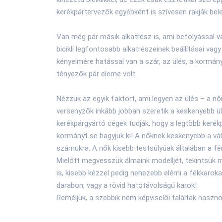
kerékpártervezők egyébként is szívesen rakják bele
Van még pár másik alkatrész is, ami befolyással v
bicikli legfontosabb alkatrészeinek beállításai vag
kényelmére hatással van a szár, az ülés, a kormán
tényezők pár eleme volt.
Nézzük az egyik faktort, ami legyen az ülés – a nő
versenyzők inkább jobban szeretik a keskenyebb 
kerékpárgyártó cégek tudják, hogy a legtöbb kerékp
kormányt se hagyjuk ki! A nőknek keskenyebb a vál
számukra. A nők kisebb testsúlyúak általában a fér
Mielőtt megvesszük álmaink modelljét, tekintsük m
is, kisebb kézzel pedig nehezebb elérni a fékkaroka
darabon, vagy a rövid hatótávolságú karok!
Reméljük, a szebbik nem képviselői találtak haszno