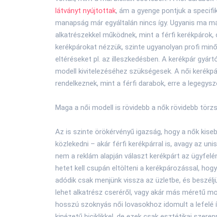
látványt nyújtottak
, ám a gyenge pontjuk a specifik
manapság már egyáltalán nincs így. Ugyanis ma má
alkatrészekkel működnek, mint a férfi kerékpárok, 
kerékpárokat nézzük, szinte ugyanolyan profi mi
eltéréseket pl. az illeszkedésben. A kerékpár gyárt
modell kivitelezéséhez szükségesek. A női kerékp
rendelkeznek, mint a férfi darabok, erre a legegy
Maga a női modell is rövidebb a nők rövidebb törz
Az is szinte örökérvényű igazság, hogy a nők kise
közlekedni – akár férfi kerékpárral is, avagy az unis
nem a reklám alapján választ kerékpárt az ügyfelé
hetet kell csupán eltölteni a kerékpározással, hog
adódik csak menjünk vissza az üzletbe, és beszél
lehet alkatrész cseréről, vagy akár más méretű mode
hosszú szoknyás női lovasokhoz idomult a lefelé í
kinézetű biciklikkel, de ezek csak esztétikai szere