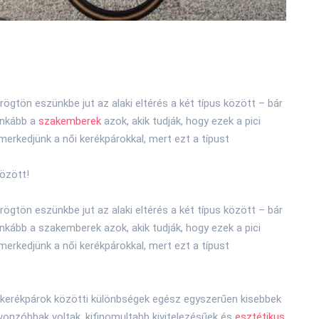
 rögtön eszünkbe jut az alaki eltérés a két típus között – bár
 inkább a
szakemberek
azok, akik tudják, hogy ezek a pici
smerkedjünk a női kerékpárokkal, mert ezt a típust
között!
 rögtön eszünkbe jut az alaki eltérés a két típus között – bár
inkább a szakemberek azok, akik tudják, hogy ezek a pici
smerkedjünk a női kerékpárokkal, mert ezt a típust
i kerékpárok közötti különbségek egész egyszerűen kisebbek
k vonzóbbak voltak, kifinomultabb kivitelezésűek és
esztétikus