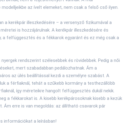
 modelljeikbe az ívelt elemeket, nem csak a felső cső ilyen.
an a kerékpár illeszkedésére – a versenyző fizikumával a
y méretei is hozzájárulnak. A kerékpár illeszkedésére és
y, a felfüggesztés és a fékkarok egyaránt és ez még csak a
i nyergek rendszerint szélesebbek és rövidebbek. Pedig a női
üléseket, mert szabadabban pedálozhatnak. Ám a
áros az ülés beállítással kezdi a személyre szabást. A
luk a férfiaknál, tehát a szűkebb kormány a testhezállóbb
fiaknál, így méreteikre hangolt felfüggesztés dukál nekik.
eg a fékkarokat is. A kisebb kerékpárosoknak kisebb a kezük
t. Ám erre is van megoldás: az állítható csavarok pár
s információkat a leírásban!