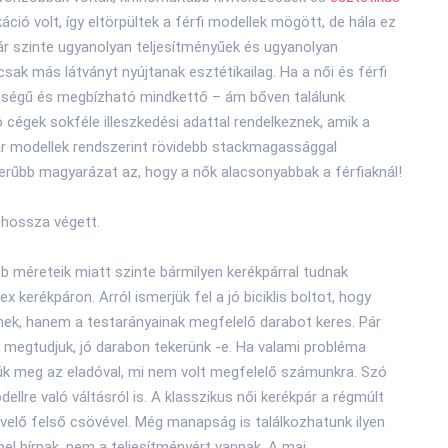
áció volt, így eltörpültek a férfi modellek mögött, de hála ez
r szinte ugyanolyan teljesítményűek és ugyanolyan
csak más látványt nyújtanak esztétikailag. Ha a női és férfi
nőségű és megbízható mindkettő – ám bőven találunk
ó cégek sokféle illeszkedési adattal rendelkeznek, amik a
ár modellek rendszerint rövidebb stackmagassággal
szerűbb magyarázat az, hogy a nők alacsonyabbak a férfiaknál!
shossza végett.
bb méreteik miatt szinte bármilyen kerékpárral tudnak
ex kerékpáron. Arról ismerjük fel a jó biciklis boltot, hogy
nek, hanem a testarányainak megfelelő darabot keres. Pár
y megtudjuk, jó darabon tekerünk -e. Ha valami probléma
jük meg az eladóval, mi nem volt megfelelő számunkra. Szó
llre való váltásról is. A klasszikus női kerékpár a régmúlt
velő felső csövével. Még manapság is találkozhatunk ilyen
ppel bírnak, nem a teljesítményért vannak. A mai